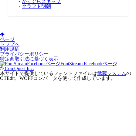
・
かりぐらスキップ
・
クラフト明朝
ページ
トップへ
利用規約
プライバシーポリシー
特定商取引法に基づく表示
FontStream Facebookページ
©
ComQuest Inc.
本サイトで提供しているフォントファイルは
武蔵システム
の
OTEdit、WOFFコンバータを使って作成しています。