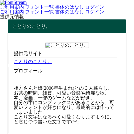
ご利用案内
フォント一覧
書体のはなし
ログイン
ご利用案内
フォント一覧
書体のはなし
ログイン
提供元情報
ことりのことり。
提供元サイト
ことりのことり。
プロフィール
相方さんと娘(2006年生まれ)との３人暮らし。
お茶の時間、雑貨、可愛い音楽や綺麗な歌、
本、漫画、一部のゲームなどが好き。
自分の字にコンプレックスがあることから、可
愛いフォントが好きになり、最終的には作って
しまいました。
ことり文字はなるべく可愛くなりますように、
と念じつつ書いた文字です(^^;