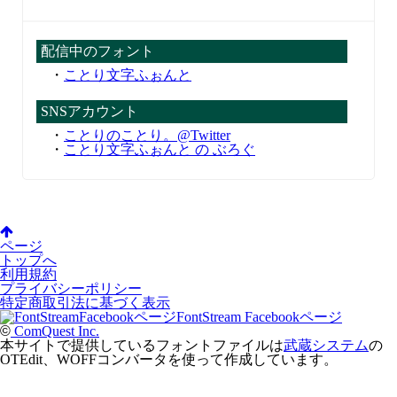
配信中のフォント
・
ことり文字ふぉんと
SNSアカウント
・
ことりのことり。@Twitter
・
ことり文字ふぉんと の ぶろぐ
ページ
トップへ
利用規約
プライバシーポリシー
特定商取引法に基づく表示
FontStream Facebookページ
©
ComQuest Inc.
本サイトで提供しているフォントファイルは
武蔵システム
の
OTEdit、WOFFコンバータを使って作成しています。