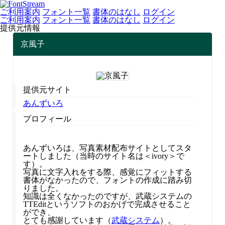
ご利用案内
フォント一覧
書体のはなし
ログイン
ご利用案内
フォント一覧
書体のはなし
ログイン
提供元情報
京風子
提供元サイト
あんずいろ
プロフィール
あんずいろは、写真素材配布サイトとしてスタ
ートしました（当時のサイト名は＜ivory＞で
す）。
写真に文字入れをする際、感覚にフィットする
書体がなかったので、フォントの作成に踏み切
りました。
知識は全くなかったのですが、武蔵システムの
TTEditというソフトのおかげで完成させること
ができ、
とても感謝しています（
武蔵システム
）。