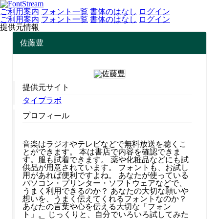
ご利用案内
フォント一覧
書体のはなし
ログイン
ご利用案内
フォント一覧
書体のはなし
ログイン
提供元情報
佐藤豊
提供元サイト
タイプラボ
プロフィール
音楽はラジオやテレビなどで無料放送を聴くこ
とができます。 本は書店で内容を確認できま
す。服も試着できます。 薬や化粧品などにも試
供品が用意されています。 フォントも、お試し
用があれば便利ですよね。 あなたが使っている
パソコン・プリンター・ソフトウェアなどで、
うまく利用できるのか？ あなたの大切な願いや
想いを、うまく伝えてくれるフォントなのか？
あなたの言葉や心を伝える大切な「フォン
ト」。 じっくりと、自分でいろいろ試してみた