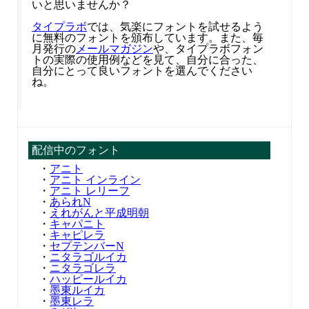
いと思いませんか？
タイプラボ
では、気楽にフォントを試せるよう
に無料のフォントを頒布しています。また、毎
月発行の
メールマガジン
や、タイプラボフォン
トの実際の使用例などを見て、自分に合った、
自分にとって良いフォントを選んでください
ね。
配信中のフォント
・
アニト
・
アニト インライン
・
アニト レリーフ
・
あられN
・
えれがんと平成明朝
・
キャパニト
・
キャピレラ
・
セプテンバーN
・
ニタラゴルイカ
・
ニタラゴレラ
・
ハッピールイカ
・
墨東ルイカ
・
墨東レラ