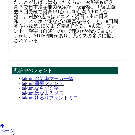
たことがしばしばあったくらい。●漢字も好き。
高３で日本漢字能力検定準１級合格。１級は過
去３回受検で最高131点（200点満点160点合
格）。●他の趣味はアニメ・漫画（主に日常
系）、スマホで花などの写真を撮ること。●円周
率を小数第110位まで暗唱できる。●ASD。フォ
ント・漢字（前述）の面で能力が極めて高い。
しかし、ADD傾向があり、凡ミスの多さに悩ま
されている。
配信中のフォント
・
takumiお気楽マーカー体
・
takumi書痙フォント
・
takumiならず文字
・
takumiはなまるメモ
・
takumiゆるりフォントミニ
ページ