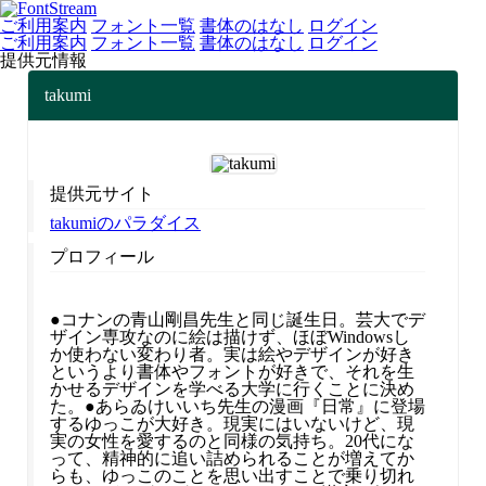
ご利用案内
フォント一覧
書体のはなし
ログイン
ご利用案内
フォント一覧
書体のはなし
ログイン
提供元情報
takumi
提供元サイト
takumiのパラダイス
プロフィール
●コナンの青山剛昌先生と同じ誕生日。芸大でデ
ザイン専攻なのに絵は描けず、ほぼWindowsし
か使わない変わり者。実は絵やデザインが好き
というより書体やフォントが好きで、それを生
かせるデザインを学べる大学に行くことに決め
た。●あらゐけいいち先生の漫画『日常』に登場
するゆっこが大好き。現実にはいないけど、現
実の女性を愛するのと同様の気持ち。20代にな
って、精神的に追い詰められることが増えてか
らも、ゆっこのことを思い出すことで乗り切れ