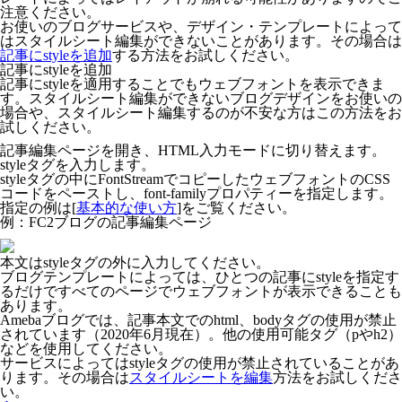
注意ください。
お使いのブログサービスや、デザイン・テンプレートによって
はスタイルシート編集ができないことがあります。その場合は
記事にstyleを追加
する方法をお試しください。
記事にstyleを追加
記事にstyleを適用することでもウェブフォントを表示できま
す。スタイルシート編集ができないブログデザインをお使いの
場合や、スタイルシート編集するのが不安な方はこの方法をお
試しください。
記事編集ページを開き、HTML入力モードに切り替えます。
styleタグを入力します。
styleタグの中にFontStreamでコピーしたウェブフォントのCSS
コードをペーストし、font-familyプロパティーを指定します。
指定の例は[
基本的な使い方
]をご覧ください。
例：FC2ブログの記事編集ページ
本文はstyleタグの外に入力してください。
ブログテンプレートによっては、ひとつの記事にstyleを指定す
るだけですべてのページでウェブフォントが表示できることも
あります。
Amebaブログでは、記事本文でのhtml、bodyタグの使用が禁止
されています（2020年6月現在）。他の使用可能タグ（pやh2）
などを使用してください。
サービスによってはstyleタグの使用が禁止されていることがあ
ります。その場合は
スタイルシートを編集
方法をお試しくださ
い。