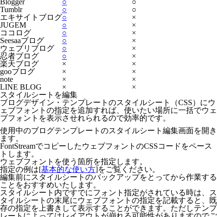
Blogger
○
○
Tumblr
○
○
エキサイトブログ
○
×
JUGEM
○
×
ココログ
○
×
Seesaaブログ
○
×
ウェブリブログ
○
×
忍者ブログ
○
×
楽天ブログ
×
×
gooブログ
×
×
note
×
×
LINE BLOG
×
×
スタイルシートを編集
ブログデザイン・テンプレートのスタイルシート（CSS）にウ
ェブフォントの指定を追加すれば、使いたい場所に一括でウェ
ブフォントを表示させれられるので効率的です。
使用中のブログテンプレートのスタイルシート編集画面を開き
ます。
FontStreamでコピーしたウェブフォントのCSSコードをペース
トします。
ウェブフォントを使う箇所を指定します。
指定の例は[
基本的な使い方
]をご覧ください。
編集前にスタイルシートのバックアップをとってから作業する
ことをおすすめいたします。
スタイルシート内ですでにフォント指定がされている時は、ス
タイルシートの末尾にウェブフォントの指定を記載すると、既
存の指定を上書きして表示することができます。ただしテンプ
レートによってはレイアウトが崩れる可能性がありますのでご