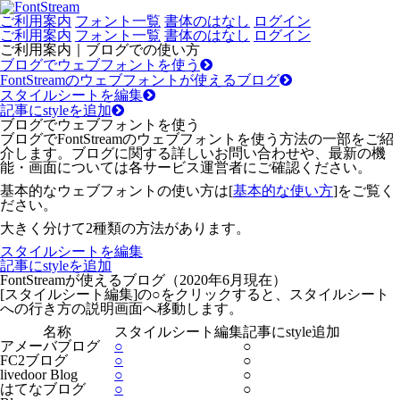
ご利用案内
フォント一覧
書体のはなし
ログイン
ご利用案内
フォント一覧
書体のはなし
ログイン
ご利用案内｜ブログでの使い方
ブログでウェブフォントを使う
FontStreamのウェブフォントが使えるブログ
スタイルシートを編集
記事にstyleを追加
ブログでウェブフォントを使う
ブログでFontStreamのウェブフォントを使う方法の一部をご紹
介します。ブログに関する詳しいお問い合わせや、最新の機
能・画面については各サービス運営者にご確認ください。
基本的なウェブフォントの使い方は[
基本的な使い方
]をご覧く
ださい。
大きく分けて2種類の方法があります。
スタイルシートを編集
記事にstyleを追加
FontStreamが使えるブログ（2020年6月現在）
[スタイルシート編集]の○をクリックすると、スタイルシート
への行き方の説明画面へ移動します。
名称
スタイルシート編集
記事にstyle追加
アメーバブログ
○
○
FC2ブログ
○
○
livedoor Blog
○
○
はてなブログ
○
○