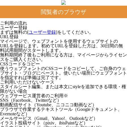
閲覧者のブラウザ
ご利用の流れ
ユーザー登録
まずは無料の[
ユーザー登録
]をしてください。
URL登録
マイページで、ウェブフォントを使用するウェブサイトの
URLを登録します。初めてURLを登録した方は、30日間の無
料試用期間がスタートします。
無料期間終了後もご利用になる方は、マイページからライセン
スをご購入ください。
CSSコードをコピー
使うウェブフォントのCSSコードをコピーして、ご自身のウェ
ブサイト・ブログにペースト。使いたい場所にウェブフォント
を指定すれば準備は完了です。
ご利用いただけないケース
スタイルシート編集、または本文にstyleを追加できる環境・権
限がない場合
ウェブサービス運営者のご利用※
SNS（Facebook、Twitterなど）
動画配信サイト（Youtube、ニコニコ動画など）
ブラウザで作業するテキストツール（Googleドキュメント、
Evernoteなど）
メールサービス（Gmail、Yahoo!、Outlookなど）
イラスト投稿サイト（pixiv、ibisPaintなど）