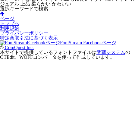
ジュアル
上品
柔らかい
かわいい
選択キーワードで検索
ページ
トップへ
利用規約
プライバシーポリシー
特定商取引法に基づく表示
FontStream Facebookページ
©
ComQuest Inc.
本サイトで提供しているフォントファイルは
武蔵システム
の
OTEdit、WOFFコンバータを使って作成しています。