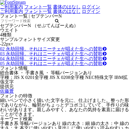
ご利用案内
フォント一覧
書体のはなし
ログイン
ご利用案内
フォント一覧
書体のはなし
ログイン
フォント一覧 | セプテンバーN
セプテンバーN
（せぷてんばーえぬ）
ウエイト
4種類
サンプルフォントサイズ変更
-
22
px
+
02
永劫回帰。それはニーチェが唱えた生への賛歌
03
永劫回帰。それはニーチェが唱えた生への賛歌
04
永劫回帰。それはニーチェが唱えた生への賛歌
05
永劫回帰。それはニーチェが唱えた生への賛歌
フォント情報
総合書体 ・ 手書き風 ・ 等幅バージョンあり
字種：JIS X 0201全字種 JIS X 0208全字種 NEC特殊文字 IBM拡
張文字
提供元
佐藤豊
フォントの特徴
細いペンで小さく描いた文字を元に、仕上げました。整った形
でありながら、輪郭がちょっとデコボコしていて、手作りの味
わいがあります。親しみやすく、あなたの気持を素直に届ける
ことができます。
キーワード検索
手書き系
等幅バージョンあり
線の太さ：細
線の太さ：中
線の
太さ：太
本文に使いやすい
見出しに使いやすい
読みやすい
カ