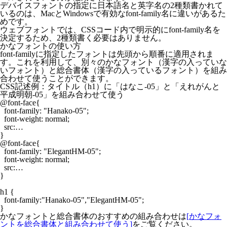
デバイスフォントの指定に日本語名と英字名の2種類書かれて
いるのは、MacとWindowsで有効なfont-family名に違いがあるた
めです。
ウェブフォントでは、CSSコード内で明示的にfont-family名を
決定するため、2種類書く必要はありません。
かなフォントの使い方
font-familyに指定したフォントは先頭から順番に適用されま
す。これを利用して、別々のかなフォント（漢字の入っていな
いフォント）と総合書体（漢字の入っているフォント）を組み
合わせて使うことができます。
CSS記述例：タイトル（h1）に「はなこ-05」と「えれがんと
平成明朝-05」を組み合わせて使う
@font-face{

  font-family: "Hanako-05";

  font-weight: normal;

  src:…

}

@font-face{

  font-family: "ElegantHM-05";

  font-weight: normal;

  src:…

}

h1 {

  font-family:"Hanako-05","ElegantHM-05";

かなフォントと総合書体のおすすめの組み合わせは
[かなフォ
ントを総合書体と組み合わせて使う]
をご覧ください。