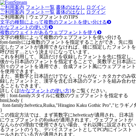
ご利用案内
フォント一覧
書体のはなし
ログイン
ご利用案内
フォント一覧
書体のはなし
ログイン
ご利用案内｜ウェブフォントのTIPS
文字の種類によって複数のフォントを使い分ける
かなフォントの使い方
複数のウェイトがあるウェブフォントを使う
文字の種類によって複数のウェブフォントを使い分ける
font-familyには複数のフォントを指定することができ、先に指
定したフォントが適用できなければ、後に指定したフォントを
呼び出す…という決まりになっています。
これを利用して、英語だけを収録したフォントを先に指定し、
後から日本語のフォントを指定することで、英数字と日本語に
別々のフォントを適用でき、合成フォント風にウェブフォント
を使用できます。
また、英数字と日本語だけでなく、ひらがな・カタカナのみ収
録したフォントと、漢字を含む日本語のフォントを組み合わせ
ることもできます。
詳しくは
[かなフォントの使い方]
をご覧ください。
例：font-familyスタイルに複数のウェブフォントを指定する
html,body {

  font-family:helvetica,Ruika,"Hiragino Kaku Gothic Pro","ヒ
この指定方法では、まず英数字にhelveticaが適用され、日本語
にウェブフォントのRuikaが適用されます。ウェブフォントが
なんらかの理由で使用できない場合、それ以降に設定されてい
るフォントのうち、デバイスフォントとしてPC内にインスト
ールされている方が適用されます。