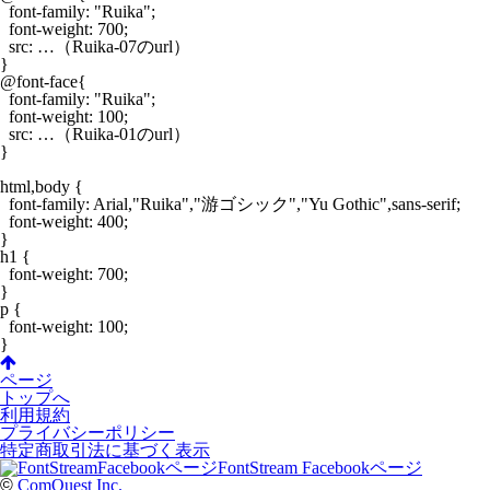
  font-family: "Ruika";

  font-weight: 700;

  src: …（Ruika-07のurl）

}

@font-face{

  font-family: "Ruika";

  font-weight: 100;

  src: …（Ruika-01のurl）

}

html,body {

  font-family: Arial,"Ruika","游ゴシック","Yu Gothic",sans-serif;

  font-weight: 400;

}

h1 {

  font-weight: 700;

}

p {

  font-weight: 100;

ページ
トップへ
利用規約
プライバシーポリシー
特定商取引法に基づく表示
FontStream Facebookページ
©
ComQuest Inc.