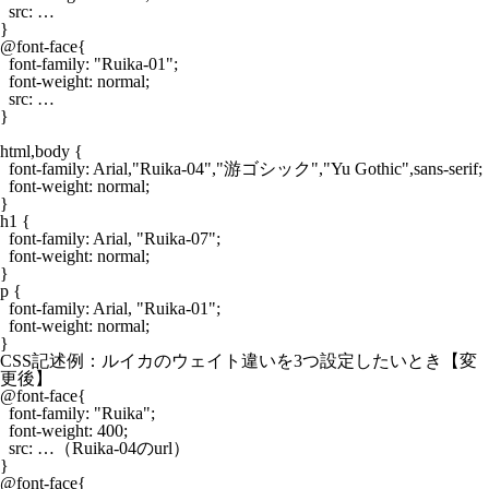
  src: …

}

@font-face{

  font-family: "Ruika-01";

  font-weight: normal;

  src: …

}

html,body {

  font-family: Arial,"Ruika-04","游ゴシック","Yu Gothic",sans-serif;

  font-weight: normal;

}

h1 {

  font-family: Arial, "Ruika-07";

  font-weight: normal;

}

p {

  font-family: Arial, "Ruika-01";

  font-weight: normal;

CSS記述例：ルイカのウェイト違いを3つ設定したいとき【変
更後】
@font-face{

  font-family: "Ruika";

  font-weight: 400;

  src: …（Ruika-04のurl）

}

@font-face{
